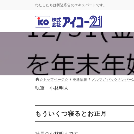
コ
ナ
わたしたちは折込広告のエキスパートです。
ン
ビ
テ
ゲ
ン
ー
ツ
シ
へ
ョ
ス
ン
キ
に
ッ
移
プ
動
☆トップページ☆
更新情報
メルマガ バックナンバー1
執筆：小林明人
もういくつ寝るとお正月
社長の小林明人です。