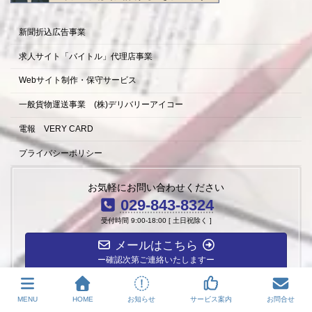
新聞折込広告事業
求人サイト「バイトル」代理店事業
Webサイト制作・保守サービス
一般貨物運送事業 (株)デリバリーアイコー
電報 VERY CARD
プライバシーポリシー
11
お気軽にお問い合わせください
029-843-8324
受付時間 9:00-18:00 [ 土日祝除く ]
メールはこちら
ー確認次第ご連絡いたしますー
MENU
HOME
お知らせ
サービス案内
お問合せ
Copyright © アイコー２１ All Rights Reserved.