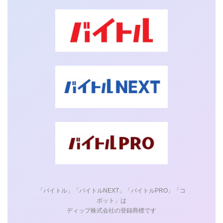
6
7
「バイトル」「バイトルNEXT」「バイトルPRO」「コ
ボット」は
ここで、オーナー確認の画面になりましたが、スクショを
ディップ株式会社の登録商標です
忘れてしまいました。