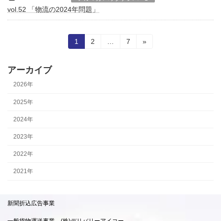
vol.52 「物流の2024年問題」
投
固
固
固
1
2
…
7
»
定
定
定
稿
ペ
ペ
ペ
ー
ー
ー
アーカイブ
の
ジ
ジ
ジ
2026年
ペ
2025年
ー
2024年
ジ
2023年
送
2022年
り
2021年
新聞折込広告事業
一般貨物運送事業 (株)デリバリーアイコー