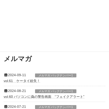
コ
ナ
ン
ビ
テ
ゲ
ン
ー
ツ
シ
更新情報
へ
ョ
ス
ン
キ
に
ッ
移
プ
動
☆トップページ☆
更新情報
メルマガ
メルマガ
2024-09-11
メルマガ バックナンバー1
vol.61 ケータイ紛失！
2024-08-21
メルマガ バックナンバー1
vol.60 パソコンに偽の警告画面 “フェイクアラート”
2024-07-21
メルマガ バックナンバー1